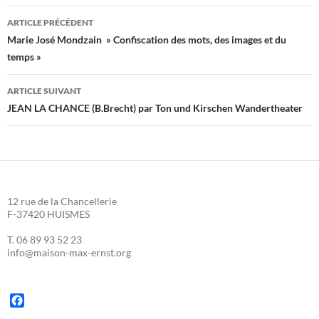
Navigation
ARTICLE PRÉCÉDENT
des
Marie José Mondzain » Confiscation des mots, des images et du
temps »
articles
ARTICLE SUIVANT
JEAN LA CHANCE (B.Brecht) par Ton und Kirschen Wandertheater
12 rue de la Chancellerie
F-37420 HUISMES
T. 06 89 93 52 23
info@maison-max-ernst.org
F
a