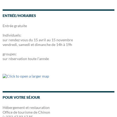
c
e
b
ENTRÉE/HORAIRES
o
o
Entrée gratuite
k
Individuels:
sur rendez vous du 15 avril au 15 novembre
vendredi, samedi et dimanche de 14h à 19h
groupes:
sur réservation toute l'année
POUR VOTRE SÉJOUR
Hébergement et restauration
Office de tourisme de Chinon
(+33)2 47 93 17 85