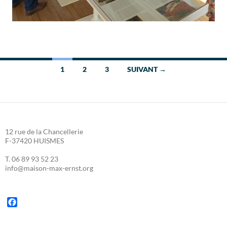
Navigation
1
2
3
SUIVANT →
des
articles
12 rue de la Chancellerie
F-37420 HUISMES
T. 06 89 93 52 23
info@maison-max-ernst.org
F
a
c