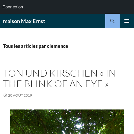
Connexion
Aller
Recherche
maison Max Ernst
au
MENU
contenu
PRINCI
Tous les articles par clemence
TON UND KIRSCHEN « IN
THE BLINK OF AN EYE »
20 AOÛT 2019