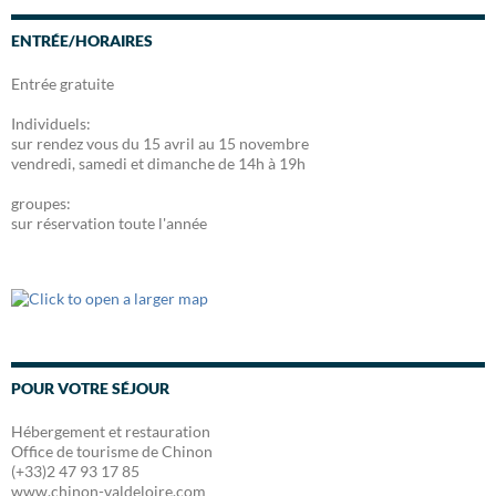
e
b
ENTRÉE/HORAIRES
o
o
Entrée gratuite
k
Individuels:
sur rendez vous du 15 avril au 15 novembre
vendredi, samedi et dimanche de 14h à 19h
groupes:
sur réservation toute l'année
POUR VOTRE SÉJOUR
Hébergement et restauration
Office de tourisme de Chinon
(+33)2 47 93 17 85
www.chinon-valdeloire.com