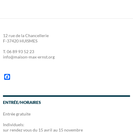
12 rue de la Chancellerie
F-37420 HUISMES
T. 06 89 93 52 23
info@maison-max-ernst.org
F
a
c
e
b
ENTRÉE/HORAIRES
o
o
Entrée gratuite
k
Individuels:
sur rendez vous du 15 avril au 15 novembre