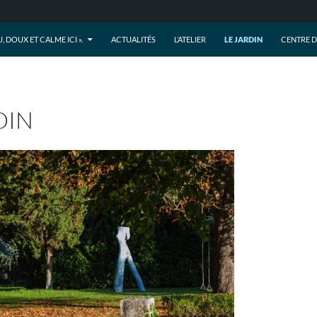
AU, DOUX ET CALME ICI ».
ACTUALITÉS
L’ATELIER
LE JARDIN
CENTRE 
DIN