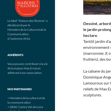
Le label "Maison des Illustres" a
Dessiné, arboré
été décerné par le
le jardin prolon
Ministère de la Culture et de la
Communication,
h
à l'automne 2016.
Tantôt jardin d’
environnement se
(marronnier, if, 
ADHÉRENTS
fruitiers), des b
Vous pouvez contribuer à la vie
de la maison Max Ernst en
La cabane du jard
adhérant à son association.
Dominique Angel,
Lamouroux sur le
reliefs de Max E
NOS PARTENAIRES
sculptures.
> Ministère de la culture et de
la communication
> DRAC Centre Val-de Loire