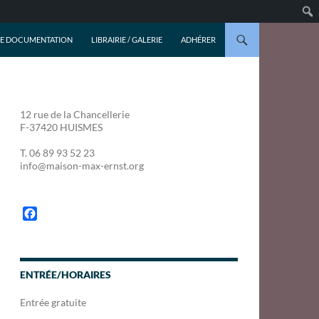
DE DOCUMENTATION
LIBRAIRIE / GALERIE
ADHÉRER
12 rue de la Chancellerie
F-37420 HUISMES
T. 06 89 93 52 23
info@maison-max-ernst.org
F
a
c
e
b
ENTRÉE/HORAIRES
o
o
Entrée gratuite
k