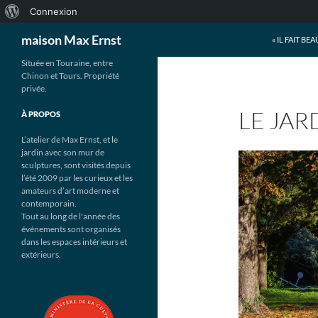
À
Connexion
Recherche
propos
maison Max Ernst
« IL FAIT BE
de
Aller
Située en Touraine, entre
Chinon et Tours. Propriété
WordPress
au
privée.
contenu
LE JAR
À PROPOS
L’atelier de Max Ernst, et le
jardin avec son mur de
sculptures, sont visités depuis
l’été 2009 par les curieux et les
amateurs d’art moderne et
contemporain.
Tout au long de l'année des
événements sont organisés
dans les espaces intérieurs et
extérieurs.