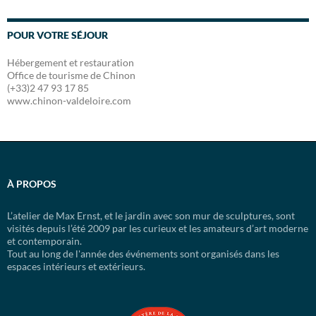
POUR VOTRE SÉJOUR
Hébergement et restauration
Office de tourisme de Chinon
(+33)2 47 93 17 85
www.chinon-valdeloire.com
À PROPOS
L’atelier de Max Ernst, et le jardin avec son mur de sculptures, sont
visités depuis l’été 2009 par les curieux et les amateurs d’art moderne
et contemporain.
Tout au long de l'année des événements sont organisés dans les
espaces intérieurs et extérieurs.