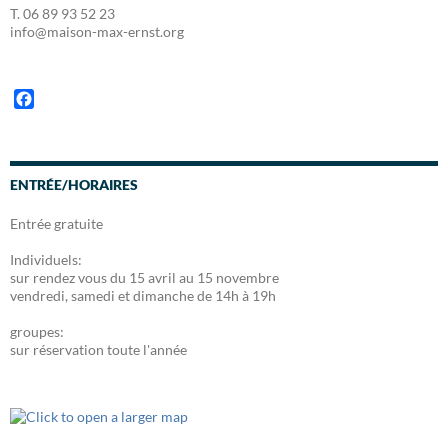
T. 06 89 93 52 23
info@maison-max-ernst.org
F
a
c
e
b
ENTRÉE/HORAIRES
o
o
Entrée gratuite
k
Individuels:
sur rendez vous du 15 avril au 15 novembre
vendredi, samedi et dimanche de 14h à 19h
groupes:
sur réservation toute l'année