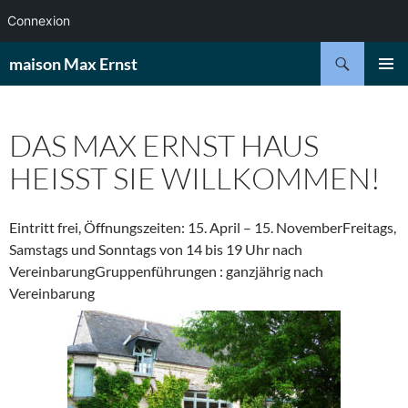
Connexion
Aller
Recherche
maison Max Ernst
au
MENU
contenu
PRINCI
DAS MAX ERNST HAUS
HEISST SIE WILLKOMMEN!
Eintritt frei, Öffnungszeiten: 15. April – 15. NovemberFreitags,
Samstags und Sonntags von 14 bis 19 Uhr nach
VereinbarungGruppenführungen : ganzjährig nach
Vereinbarung