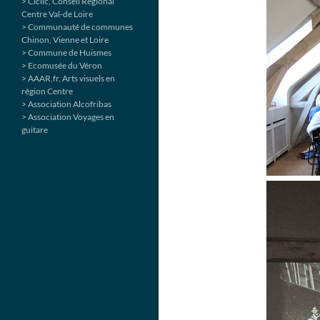
> Ciclic, Conseil Régional
Centre Val-de Loire
> Communauté de communes
Chinon, Vienne et Loire
> Commune de Huismes
> Ecomusée du Véron
> AAAR.fr, Arts visuels en
région Centre
> Association Alcofribas
> Association Voyages en
guitare