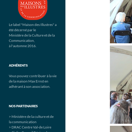
Le label "Maison des Illustres" a
été décerné par le
Ministère de la Culture et de la
Communication,
à l'automne 2016.
ADHÉRENTS
Vous pouvez contribuer à la vie
de la maison Max Ernst en
adhérant à son association.
NOS PARTENAIRES
> Ministère de la culture et de
la communication
> DRAC Centre Val-de Loire