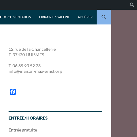
DE DOCUMENTATION
LIBRAIRIE / GALERIE
ADHÉRER
12 rue de la Chancellerie
F-37420 HUISMES
T. 06 89 93 52 23
info@maison-max-ernst.org
F
a
c
e
b
ENTRÉE/HORAIRES
o
o
Entrée gratuite
k