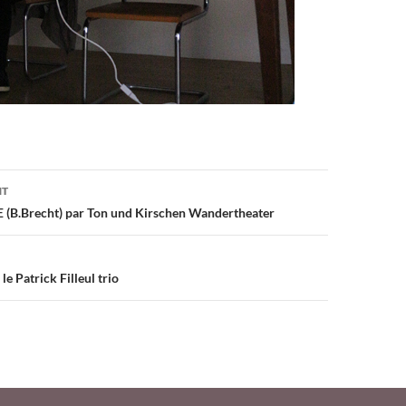
on
NT
B.Brecht) par Ton und Kirschen Wandertheater
le Patrick Filleul trio