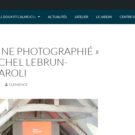
AU, DOUX ET CALME ICI ».
ACTUALITÉS
L’ATELIER
LE JARDIN
CENTRE 
INE PHOTOGRAPHIÉ »
CHEL LEBRUN-
AROLI
8
CLEMENCE