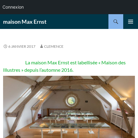
Connexion
Aller
Recherche
maison Max Ernst
au
MENU
contenu
PRINCI
6 JANVIER 2017
CLEMENCE
La maison Max Ernst est labellisée « Maison des
Illustres » depuis l’automne 2016.