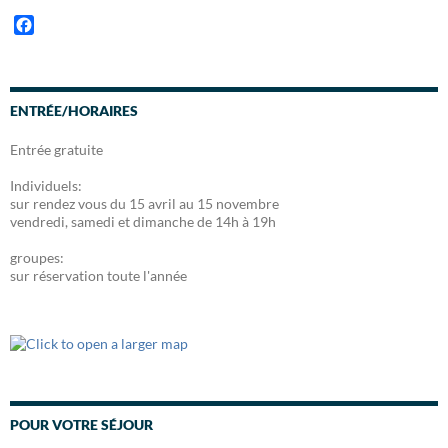
F
a
c
e
b
ENTRÉE/HORAIRES
o
o
Entrée gratuite
k
Individuels:
sur rendez vous du 15 avril au 15 novembre
vendredi, samedi et dimanche de 14h à 19h
groupes:
sur réservation toute l'année
POUR VOTRE SÉJOUR