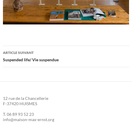
Navigation
ARTICLE SUIVANT
des
Suspended life/ Vie suspendue
articles
12 rue de la Chancellerie
F-37420 HUISMES
T. 06 89 93 52 23
info@maison-max-ernst.org