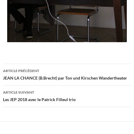
Navigation
ARTICLE PRÉCÉDENT
des
JEAN LA CHANCE (B.Brecht) par Ton und Kirschen Wandertheater
articles
ARTICLE SUIVANT
Les JEP 2018 avec le Patrick Filleul trio