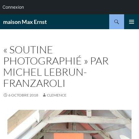
Connexion
Aller
Recherche
maison Max Ernst
au
MENU
contenu
PRINCI
« SOUTINE
PHOTOGRAPHIÉ » PAR
MICHEL LEBRUN-
FRANZAROLI
6 OCTOBRE 2018
CLEMENCE