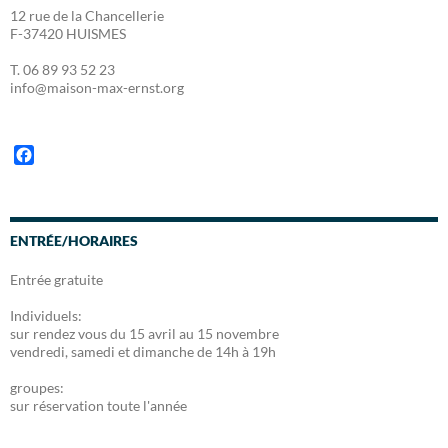
12 rue de la Chancellerie
F-37420 HUISMES
T. 06 89 93 52 23
info@maison-max-ernst.org
F
a
c
e
b
ENTRÉE/HORAIRES
o
o
Entrée gratuite
k
Individuels:
sur rendez vous du 15 avril au 15 novembre
vendredi, samedi et dimanche de 14h à 19h
groupes:
sur réservation toute l'année