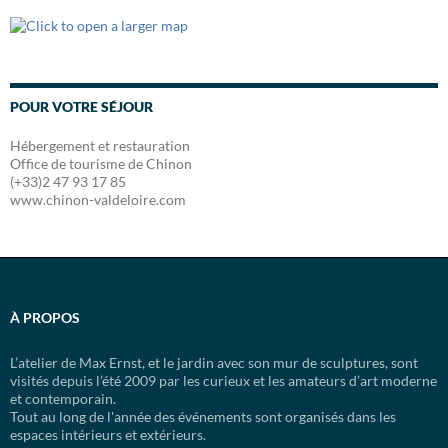
POUR VOTRE SÉJOUR
Hébergement et restauration
Office de tourisme de Chinon
(+33)2 47 93 17 85
www.chinon-valdeloire.com
À PROPOS
L’atelier de Max Ernst, et le jardin avec son mur de sculptures, sont
visités depuis l’été 2009 par les curieux et les amateurs d’art moderne
et contemporain.
Tout au long de l'année des événements sont organisés dans les
espaces intérieurs et extérieurs.