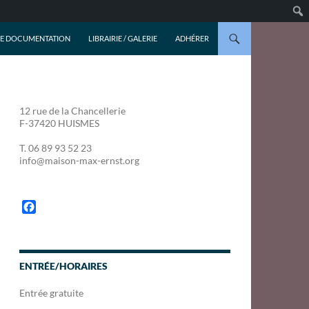
DE DOCUMENTATION
LIBRAIRIE / GALERIE
ADHÉRER
12 rue de la Chancellerie
F-37420 HUISMES
T. 06 89 93 52 23
info@maison-max-ernst.org
F
a
c
e
b
ENTRÉE/HORAIRES
o
o
Entrée gratuite
k