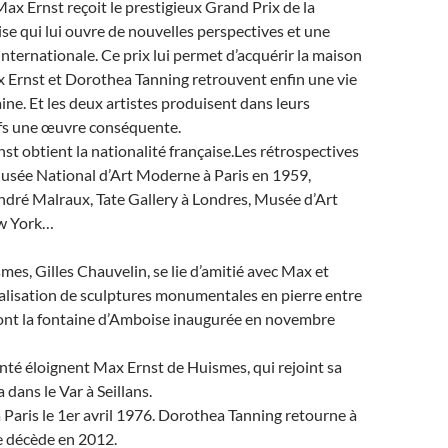
Max Ernst reçoit le prestigieux Grand Prix de la
se qui lui ouvre de nouvelles perspectives et une
nternationale. Ce prix lui permet d’acquérir la maison
 Ernst et Dorothea Tanning retrouvent enfin une vie
ine. Et les deux artistes produisent dans leurs
ifs une œuvre conséquente.
t obtient la nationalité française.Les rétrospectives
Musée National d’Art Moderne à Paris en 1959,
ndré Malraux, Tate Gallery à Londres, Musée d’Art
w York…
mes, Gilles Chauvelin, se lie d’amitié avec Max et
éalisation de sculptures monumentales en pierre entre
ont la fontaine d’Amboise inaugurée en novembre
nté éloignent Max Ernst de Huismes, qui rejoint sa
ans le Var à Seillans.
 à Paris le 1er avril 1976. Dorothea Tanning retourne à
e décède en 2012.