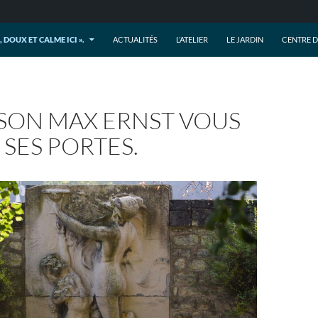
U, DOUX ET CALME ICI ».
ACTUALITÉS
L’ATELIER
LE JARDIN
CENTRE 
ISON MAX ERNST VOUS
SES PORTES.