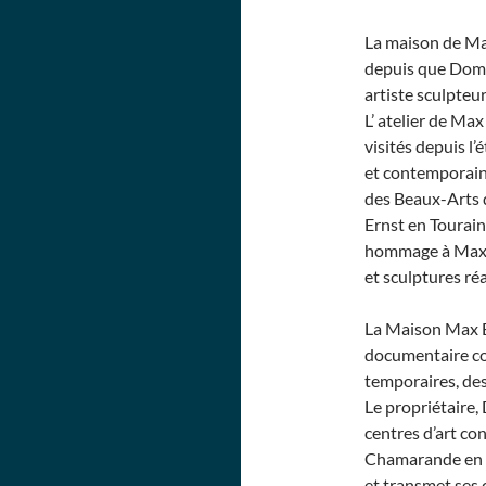
La maison de Ma
depuis que Domi
artiste sculpteur
L’ atelier de Max
visités depuis l
et contemporain.
des Beaux-Arts d
Ernst en Tourai
hommage à Max Er
et sculptures ré
La Maison Max E
documentaire co
temporaires, de
Le propriétaire,
centres d’art co
Chamarande en Es
et transmet ses