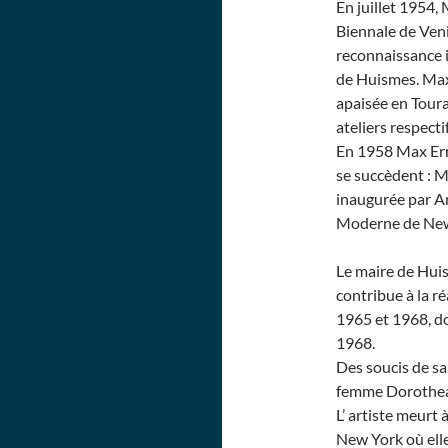
En juillet 1954, 
Biennale de Veni
reconnaissance i
de Huismes. Max
apaisée en Toura
ateliers respect
En 1958 Max Erns
se succèdent : 
inaugurée par A
Moderne de Ne
Le maire de Huis
contribue à la r
1965 et 1968, d
1968.
Des soucis de sa
femme Dorothea d
L’ artiste meurt
New York où ell