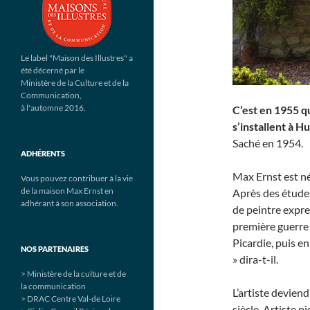
Le label "Maison des Illustres" a
été décerné par le
Ministère de la Culture et de la
Communication,
à l'automne 2016.
C’est en 1955 q
s’installent à H
Saché en 1954.
ADHÉRENTS
Max Ernst est né
Vous pouvez contribuer à la vie
de la maison Max Ernst en
Après des études
adhérant à son association.
de peintre expres
première guerre 
Picardie, puis e
NOS PARTENAIRES
» dira-t-il.
> Ministère de la culture et de
la communication
L’artiste devien
> DRAC Centre Val-de Loire
siècle. Artiste p