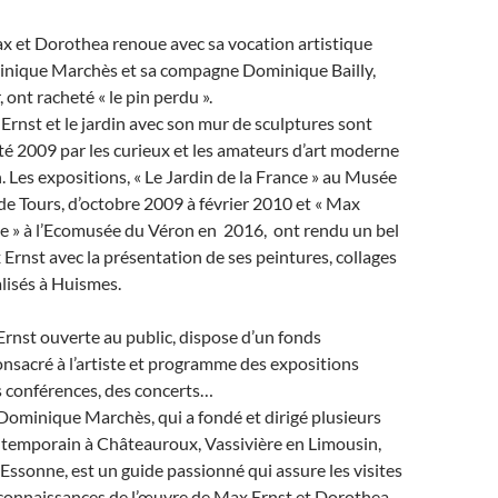
x et Dorothea renoue avec sa vocation artistique
nique Marchès et sa compagne Dominique Bailly,
, ont racheté « le pin perdu ».
 Ernst et le jardin avec son mur de sculptures sont
’été 2009 par les curieux et les amateurs d’art moderne
 Les expositions, « Le Jardin de la France » au Musée
e Tours, d’octobre 2009 à février 2010 et « Max
ne » à l’Ecomusée du Véron en 2016, ont rendu un bel
nst avec la présentation de ses peintures, collages
alisés à Huismes.
rnst ouverte au public, dispose d’un fonds
nsacré à l’artiste et programme des expositions
s conférences, des concerts…
 Dominique Marchès, qui a fondé et dirigé plusieurs
ntemporain à Châteauroux, Vassivière en Limousin,
sonne, est un guide passionné qui assure les visites
 connaissances de l’œuvre de Max Ernst et Dorothea