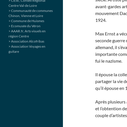
> Ciclic, Conseil Régional
Centre Val-de Loire
avant-gardes arti
> Communauté de communes
mouvement Dada 
Chinon, Vienne et Loire
1924.
> Commune de Huismes
> Ecomusée du Véron
> AAAR.fr, Arts visuels en
Max Ernst a véc
région Centre
seconde guerre 
> Association Alcofribas
> Association Voyages en
allemand, il s’év
guitare
importante comm
fui le nazisme.
Il épouse la col
partager la vie 
qu’il épouse en 
Après plusieurs 
et l’obtention d
couple d’artistes