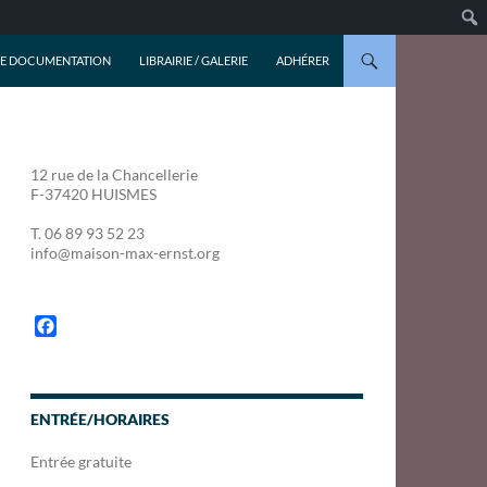
DE DOCUMENTATION
LIBRAIRIE / GALERIE
ADHÉRER
12 rue de la Chancellerie
F-37420 HUISMES
T. 06 89 93 52 23
info@maison-max-ernst.org
F
a
c
e
b
ENTRÉE/HORAIRES
o
o
Entrée gratuite
k