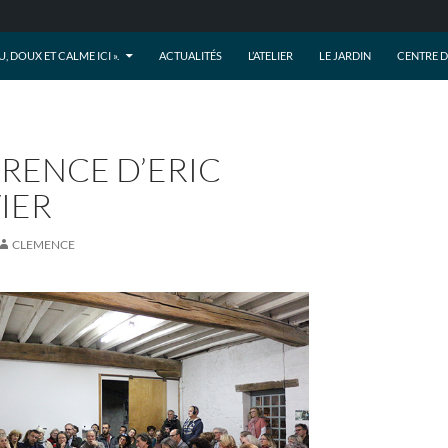
AU, DOUX ET CALME ICI ».
ACTUALITÉS
L’ATELIER
LE JARDIN
CENTRE 
RENCE D’ERIC
IER
CLEMENCE