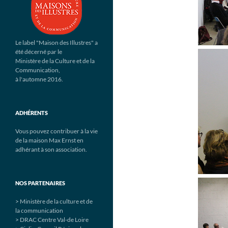
Le label "Maison des Illustres" a
été décerné par le
Ministère de la Culture et de la
Communication,
à l'automne 2016.
ADHÉRENTS
Vous pouvez contribuer à la vie
de la maison Max Ernst en
adhérant à son association.
NOS PARTENAIRES
> Ministère de la culture et de
la communication
> DRAC Centre Val-de Loire