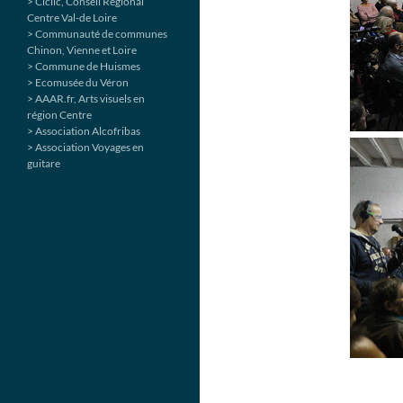
> Ciclic, Conseil Régional
Centre Val-de Loire
> Communauté de communes
Chinon, Vienne et Loire
> Commune de Huismes
> Ecomusée du Véron
> AAAR.fr, Arts visuels en
région Centre
> Association Alcofribas
> Association Voyages en
guitare